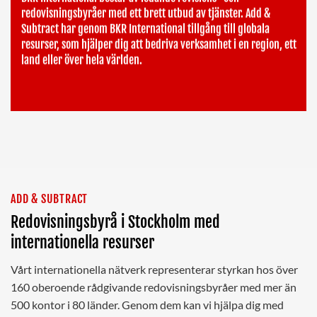
redovisningsbyråer med ett brett utbud av tjänster. Add &
Subtract har genom BKR International tillgång till globala
resurser, som hjälper dig att bedriva verksamhet i en region, ett
land eller över hela världen.
ADD & SUBTRACT
Redovisningsbyrå i Stockholm med
internationella resurser
Vårt internationella nätverk representerar styrkan hos över
160 oberoende rådgivande redovisningsbyråer med mer än
500 kontor i 80 länder. Genom dem kan vi hjälpa dig med