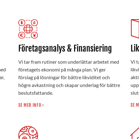
Företagsanalys & Finansiering
Li
Vi tar fram rutiner som underlättar arbetet med
Vi t
med
företagets ekonomi på många plan. Vi ger
likv
r,
förslag på lösningar för bättre likviditet och
akti
högre avkastning och skapar underlag för bättre
upp
beslutsfattande.
slut
SE MER INFO >
SE M