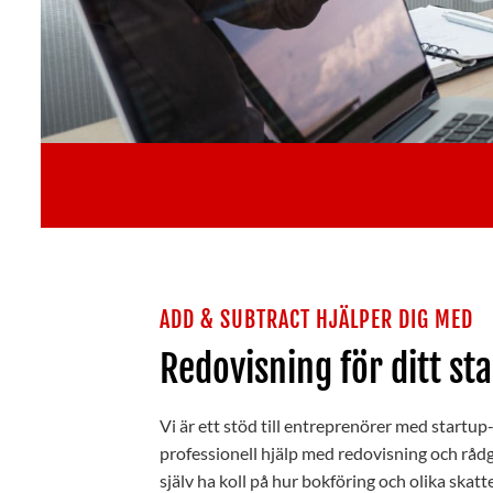
ADD & SUBTRACT HJÄLPER DIG MED
Redovisning för ditt st
Vi är ett stöd till entreprenörer med startup
professionell hjälp med redovisning och rådg
själv ha koll på hur bokföring och olika skatt