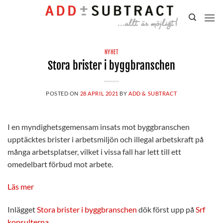
Gå
till
innehåll
NYHET
Stora brister i byggbranschen
POSTED ON
28 APRIL 2021
BY
ADD & SUBTRACT
I en myndighetsgemensam insats mot byggbranschen
upptäcktes brister i arbetsmiljön och illegal arbetskraft på
många arbetsplatser, vilket i vissa fall har lett till ett
omedelbart förbud mot arbete.
Läs mer
Inlägget
Stora brister i byggbranschen
dök först upp på
Srf
konsulterna
.