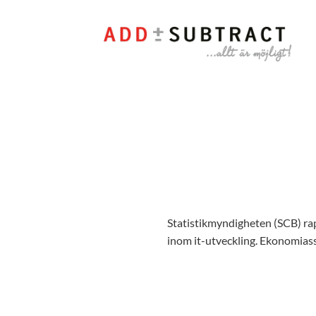
Gå
till
innehåll
Statistikmyndigheten (SCB) rapp
inom it-utveckling. Ekonomiass